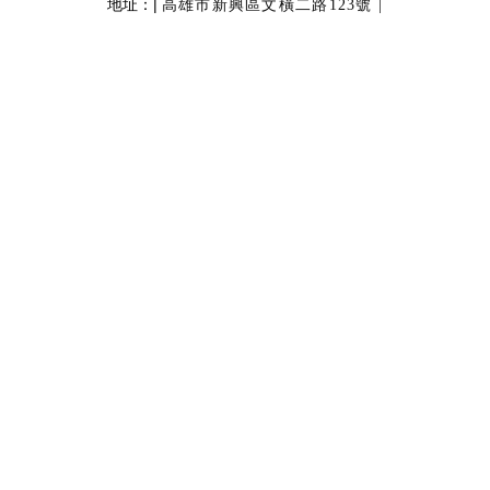
地址：|
高雄市新興區文橫二路123號 |