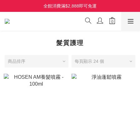
HOLO 3D 水潤離子夾 全新上市 首批限量
全館消費滿$2,888即可免運
TYMO Line 好友募集中，加入點選選單即可領$100 購物金
HOLO 3D 水潤離子夾 全新上市 首批限量
髮質護理
商品排序
每頁顯示 24 個