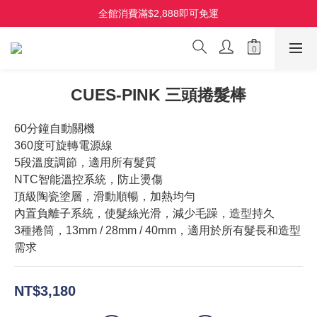
HOLO 3D 水潤離子夾 全新上市 首批限量
全館消費滿$2,888即可免運
TYMO Line 好友募集中，加入點選選單即可領$100 購物金
HOLO 3D 水潤離子夾 全新上市 首批限量
CUES-PINK 三頭捲髮棒
60分鐘自動關機
360度可旋轉電源線
5段溫度調節，適用所有髮質
NTC智能溫控系統，防止燙傷
頂級陶瓷塗層，滑動順暢，加熱均勻
內置負離子系統，使髮絲光滑，減少毛躁，造型持久
3種捲筒，13mm / 28mm / 40mm，適用於所有髮長和造型
需求
NT$3,180