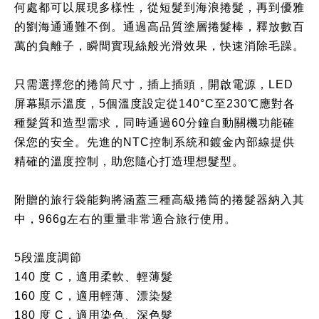
何處
都可以展現多樣性，從短髮到海浪捲髮，再到優雅
的劉海通通難不倒。
通
過高品質塗層捲髮棒，釋放數百
萬的負離子，
瞬間實現絲般光滑效果，快速消除毛躁。
只需選擇您的捲筒尺寸，插上插頭，開啟電源，
LED
屏幕顯示溫度，
5個溫度設定從140°C至230℃應對各
種髮質和造型需求，
同時通過60分鐘自動關機功能確
保您的安全。
先進的NTC控制系統和鍍金內部線提供
精確的溫度控制，助您隨心打造理想髮型。
附贈的旅行袋能夠將涵蓋三種高級捲筒的捲髮器納入其
中，966g左右的重量非常適合旅行使用。
5段溫度調節
140 度 C，適用柔軟、輕薄髮
160 度 C，適用輕薄、漂染髮
180 度 C，適用染色、深色髮