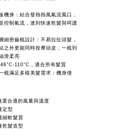
板機身：結合發熱熱風氣流風口，
並控制氣流，達到快速乾髮與呵護
層細密齒梳設計：不易拉扯頭髮，
結之外更能同時按摩頭皮，一梳到
絲滑柔亮
46°C-110°C，適合所有髮質
一梳滿足多樣美髮需求：機身僅
挑選合適的風量與溫度
快速定型
養護細軟髮質
 快速乾髮造型