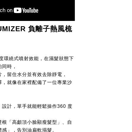
LUMIZER 負離子熱風梳
0 度環繞式噴射效能，在濕髮狀態下
的同時，
片，留住水分並有效去除靜電，
澤，就像在家裡配備了一位專業沙
設計，單手就能輕鬆操作360 度
髮根「高顱頂小臉顯瘦髮型」、自
體感」，告別油扁軟塌髮。