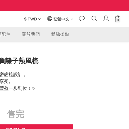
$
TWD
繁體中文
髮配件
關於我們
體驗據點
R 負離子熱風梳
密齒梳設計，
享受。
豐盈一步到位！✨
售完