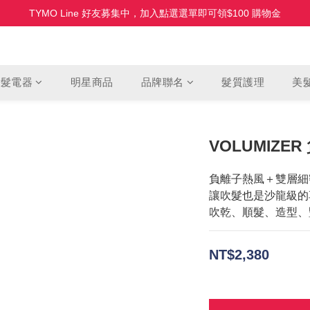
TYMO Line 好友募集中，加入點選選單即可領$100 購物金
HOLO 3D 水潤離子夾 全新上市 首批限量
HOLO 3D 水潤離子夾 全新上市 首批限量
美髮電器
明星商品
品牌聯名
髮質護理
美
VOLUMIZE
負離子熱風＋雙層細
讓吹髮也是沙龍級的
吹乾、順髮、造型、
NT$2,380