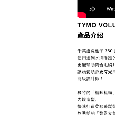
TYMO VO
產品介紹
千萬級負離子 36
使用達到水潤養護
更能幫助閉合毛鱗
讓頭髮順滑更有光
龍級設計師！
獨特的「橢圓梳頭」
內旋造型。
快速打造柔順蓬鬆
然秀髮的「豐盈立