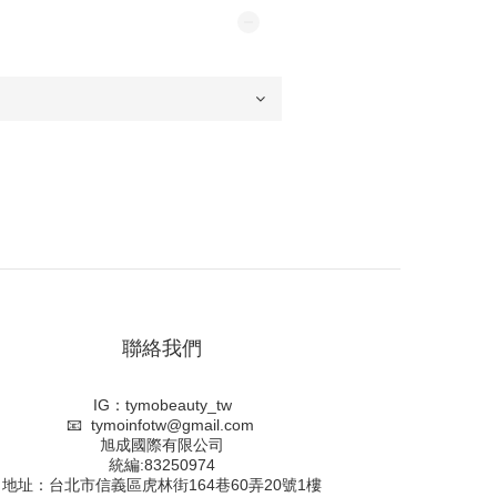
聯絡我們
IG：tymobeauty_tw
📧 tymoinfotw@gmail.com
旭成國際有限公司
統編:83250974
地址：台北市信義區虎林街164巷60弄20號1樓