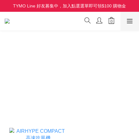
TYMO Line 好友募集中，加入點選選單即可領$100 購物金
HOLO 3D 水潤離子夾 全新上市 首批限量
HOLO 3D 水潤離子夾 全新上市 首批限量