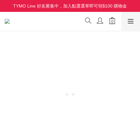
TYMO Line 好友募集中，加入點選選單即可領$100 購物金
HOLO 3D 水潤離子夾 全新上市 首批限量
HOLO 3D 水潤離子夾 全新上市 首批限量